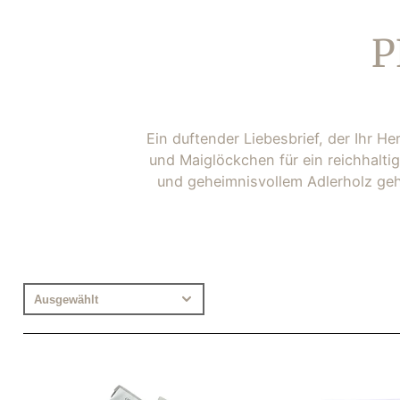
VELAS ALT
DECORATIV
K
P
ACESSÓRIO
VELAS
QUEIMADOR
WAX MELTS
Ein duftender Liebesbrief, der Ihr 
und Maiglöckchen für ein reichhalti
und geheimnisvollem Adlerholz gehü