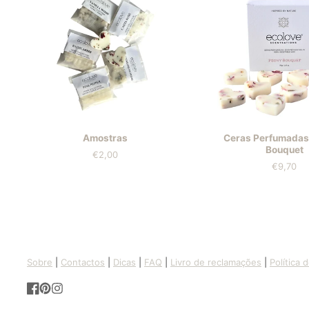
Amostras
Ceras Perfumadas
Bouquet
€2,00
Preis
€9,70
Preis
Sobre
|
Contactos
|
Dicas
|
FAQ
|
Livro de reclamações
|
Política 
Facebook
Pinterest
Instagram