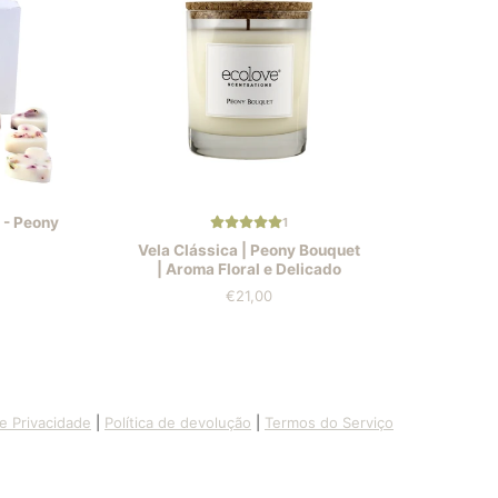
 - Peony
1
Vela Clássica | Peony Bouquet
| Aroma Floral e Delicado
€21,00
Preis
de Privacidade
|
Política de devolução
|
Termos do Serviço