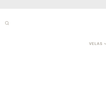
SUCHEN
VELAS
VELAS DE
AROMATER
VELAS
AROMÁTICA
COPO
VELAS
AROMÁTICA
PAVIOS
CERAS
PERFUMADA
MELTS