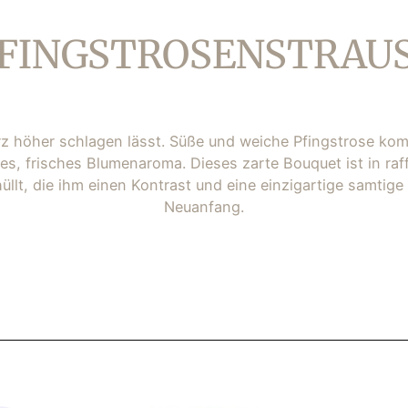
LAVENDER
AS
BERGAMOT
AS
ATEGORIE:
FINGSTROSENSTRAUS
MANDARIN COCOA
S PARA
ORANGE SPICES
ES |
PINK PEPPER
FIG TREE
Herz höher schlagen lässt. Süße und weiche Pfingstrose ko
ges, frisches Blumenaroma. Dieses zarte Bouquet ist in ra
BLISS
llt, die ihm einen Kontrast und eine einzigartige samtige
CHEER
Neuanfang.
TRANQUILITY
SECURITY