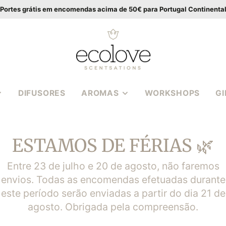
Portes grátis em encomendas acima de 50€ para Portugal Continenta
DIFUSORES
AROMAS
WORKSHOPS
G
VANILLA WOOD
APIA
BALTIC AMBER
ESTAMOS DE FÉRIAS 🌿
CASSIS ROSE
S EM
MEDITERRANEAN
Entre 23 de julho e 20 de agosto, não faremos
HERBS
envios. Todas as encomendas efetuadas durante
S 3
POMEGRANATE FIG
este período serão enviadas a partir do dia 21 de
PEONY BOUQUET
agosto. Obrigada pela compreensão.
S | WAX
COCONUT LIME