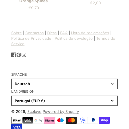
Orange Spices
€2,00
Preis
€9,70
Preis
Sobre
|
Contactos
|
Dicas
|
FAQ
|
Livro de reclamações
|
Política de Privacidade
|
Política de devolução
|
Termos do
Serviço
Facebook
Pinterest
Instagram
SPRACHE
Deutsch
LAND/REGION
Portugal (EUR €)
© 2026,
Ecolove
Powered by Shopify
Zahlungsmethoden