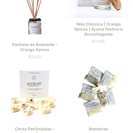
Vela Clássica | Orange
Spices | Aroma Festivo e
Aconchegante
€21,00
Preis
Perfume de Ambiente -
Orange Spices
€21,00
Preis
Ceras Perfumadas -
Amostras