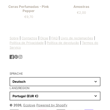
Ceras Perfumadas - Pink
Amostras
Pepper
€2,00
Preis
€9,70
Preis
Sobre
|
Contactos
|
Dicas
|
FAQ
|
Livro de reclamações
|
Política de Privacidade
|
Política de devolução
|
Termos do
Serviço
Facebook
Pinterest
Instagram
SPRACHE
Deutsch
LAND/REGION
Portugal (EUR €)
© 2026,
Ecolove
Powered by Shopify