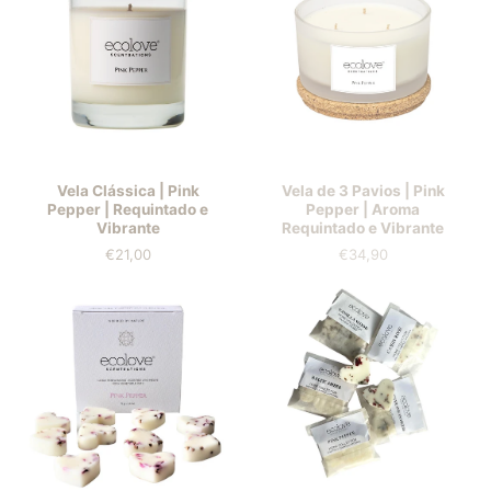
Vela Clássica | Pink
Vela de 3 Pavios | Pink
Pepper | Requintado e
Pepper | Aroma
Vibrante
Requintado e Vibrante
€21,00
€34,90
Preis
Preis