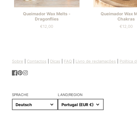
Queimador Wax Melts -
Queimador Wax Me
Dragonflies
Chakras
€12,00
€12,00
Preis
Preis
Sobre
|
Contactos
|
Dicas
|
FAQ
|
Livro de reclamações
|
Política 
Facebook
Pinterest
Instagram
SPRACHE
LAND/REGION
Deutsch
Portugal (EUR €)