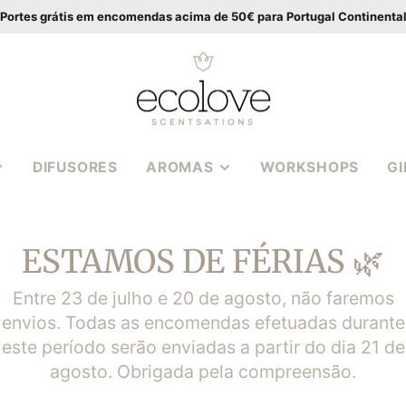
Portes grátis em encomendas acima de 50€ para Portugal Continenta
DIFUSORES
AROMAS
WORKSHOPS
G
VANILLA WOOD
APIA
BALTIC AMBER
ESTAMOS DE FÉRIAS 🌿
CASSIS ROSE
S EM
MEDITERRANEAN
Entre 23 de julho e 20 de agosto, não faremos
HERBS
envios. Todas as encomendas efetuadas durante
S 3
POMEGRANATE FIG
este período serão enviadas a partir do dia 21 de
PEONY BOUQUET
agosto. Obrigada pela compreensão.
S | WAX
COCONUT LIME