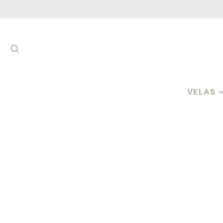
SUCHEN
VELAS
VELAS DE
AROMATER
VELAS
AROMÁTICA
COPO
VELAS
AROMÁTICA
PAVIOS
CERAS
PERFUMADA
MELTS