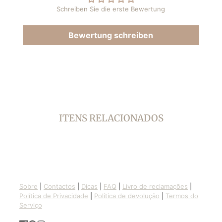
geöffnet.
geöffnet.
Schreiben Sie die erste Bewertung
Bewertung schreiben
ITENS RELACIONADOS
Sobre
|
Contactos
|
Dicas
|
FAQ
|
Livro de reclamações
|
Política de Privacidade
|
Política de devolução
|
Termos do
Serviço