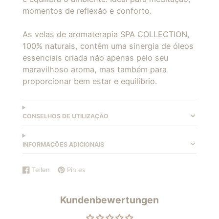
momentos de reflexão e conforto.
As velas de aromaterapia SPA COLLECTION,
100% naturais, contêm uma sinergia de óleos
essenciais criada não apenas pelo seu
maravilhoso aroma, mas também para
proporcionar bem estar e equilíbrio.
CONSELHOS DE UTILIZAÇÃO
INFORMAÇÕES ADICIONAIS
Teilen
Pin es
Auf
Wird
Auf
Wird
Facebook
in
Pinterest
in
teilen
einem
pinnen
einem
Kundenbewertungen
neuen
neuen
Fenster
Fenster