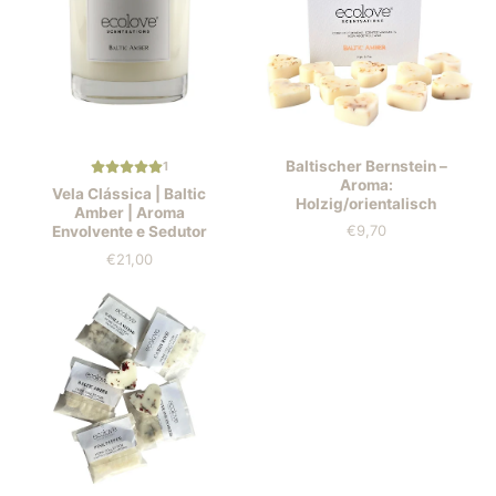
Baltischer Bernstein –
1
Aroma:
Vela Clássica | Baltic
Holzig/orientalisch
Amber | Aroma
€9,70
Envolvente e Sedutor
Preis
€21,00
Preis