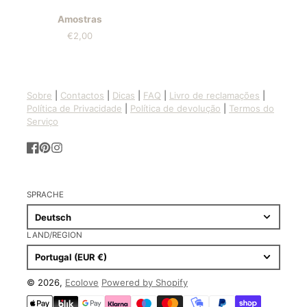
Amostras
€2,00
Preis
Sobre
|
Contactos
|
Dicas
|
FAQ
|
Livro de reclamações
|
Política de Privacidade
|
Política de devolução
|
Termos do
Serviço
Facebook
Pinterest
Instagram
SPRACHE
Deutsch
LAND/REGION
Portugal (EUR €)
© 2026,
Ecolove
Powered by Shopify
Zahlungsmethoden