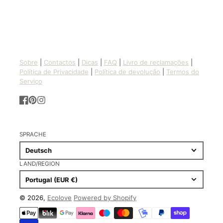
Sobre
|
Contactos
|
Dicas
|
FAQ
|
Livro de reclamações
|
Política de Privacidade
|
Política de devolução
|
Termos do
Serviço
Facebook
Pinterest
Instagram
SPRACHE
Deutsch
LAND/REGION
Portugal (EUR €)
© 2026,
Ecolove
Powered by Shopify
Zahlungsmethoden