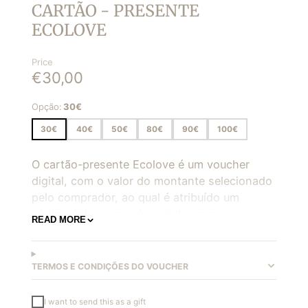
CARTÃO - PRESENTE
ECOLOVE
Price
€30,00
Opção:
30€
30€
40€
50€
80€
90€
100€
O cartão-presente Ecolove é um voucher
digital, com o valor do montante selecionado
pelo comprador, ao qual é atribuído um
código único e que é enviado para o
READ MORE
destinatário (e também para o comprador),
por email, juntamente com uma mensagem
personalizada pelo comprador, caso o
TERMOS E CONDIÇÕES DO VOUCHER
mesmo assim o deseje.
I want to send this as a gift
O Cartão-Presente Ecolove, apenas pode ser