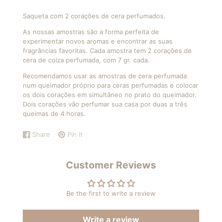
Saqueta com 2 corações de cera perfumados.
As nossas amostras são a forma perfeita de
experimentar novos aromas e encontrar as suas
fragrâncias favoritas. Cada amostra tem 2 corações de
cera de colza perfumada, com 7 gr. cada.
Recomendamos usar as amostras de cera perfumada
num queimador próprio para ceras perfumadas e colocar
os dois corações em simultâneo no prato do queimador.
Dois corações vão perfumar sua casa por duas a três
queimas de 4 horas.
Share
Pin it
Share
Opens
Pin
Opens
on
in
on
in
Facebook
a
Pinterest
a
Customer Reviews
new
new
window.
window.
Be the first to write a review
Write a review