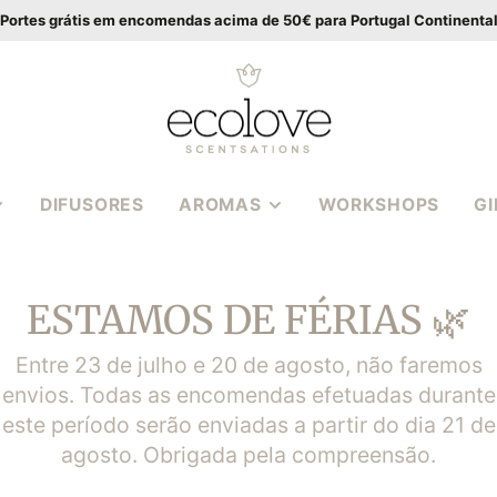
Portes grátis em encomendas acima de 50€ para Portugal Continenta
DIFUSORES
AROMAS
WORKSHOPS
G
VANILLA WOOD
APIA
BALTIC AMBER
ESTAMOS DE FÉRIAS 🌿
CASSIS ROSE
S EM
MEDITERRANEAN
Entre 23 de julho e 20 de agosto, não faremos
HERBS
envios. Todas as encomendas efetuadas durante
S 3
POMEGRANATE FIG
este período serão enviadas a partir do dia 21 de
PEONY BOUQUET
agosto. Obrigada pela compreensão.
S | WAX
COCONUT LIME