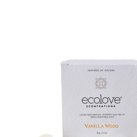
VELAS ALT
DECORATIV
ACESSÓRIO
VELAS
QUEIMADOR
WAX MELTS