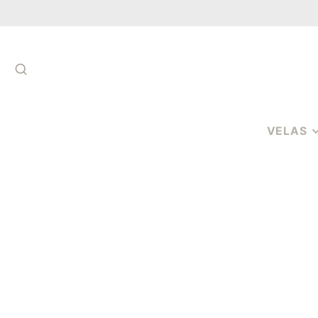
SUCHEN
VELAS
VELAS DE
AROMATER
VELAS
AROMÁTICA
COPO
VELAS
AROMÁTICA
PAVIOS
CERAS
PERFUMADA
MELTS