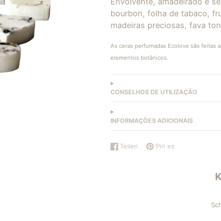
Envolvente, amadeirado e se
bourbon, folha de tabaco, fr
madeiras preciosas, fava ton
As ceras perfumadas Ecolove são feitas a
elementos botânicos.
CONSELHOS DE UTILIZAÇÃO
INFORMAÇÕES ADICIONAIS
Teilen
Pin es
Auf
Wird
Auf
Wird
Facebook
in
Pinterest
in
teilen
einem
pinnen
einem
neuen
neuen
Fenster
Fenster
geöffnet.
geöffnet.
Sch