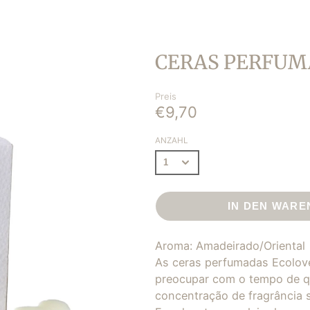
LAVENDER
AS
BERGAMOT
AS
MANDARIN COCOA
S PARA
CERAS PERFUM
ORANGE SPICES
ES |
PINK PEPPER
Preis
FIG TREE
€9,70
BLISS
ANZAHL
CHEER
TRANQUILITY
SECURITY
IN DEN WAR
Aroma: Amadeirado/Oriental
As ceras perfumadas Ecolove,
preocupar com o tempo de q
concentração de fragrância 