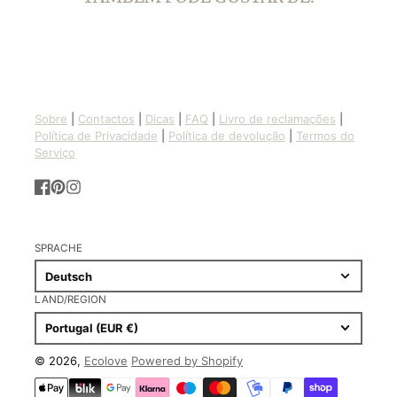
Sobre
|
Contactos
|
Dicas
|
FAQ
|
Livro de reclamações
|
Política de Privacidade
|
Política de devolução
|
Termos do
Serviço
Facebook
Pinterest
Instagram
SPRACHE
Deutsch
LAND/REGION
Portugal (EUR €)
© 2026,
Ecolove
Powered by Shopify
Zahlungsmethoden