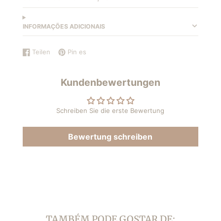
INFORMAÇÕES ADICIONAIS
Teilen
Pin es
Auf
Wird
Auf
Wird
Facebook
in
Pinterest
in
teilen
einem
pinnen
einem
Kundenbewertungen
neuen
neuen
Fenster
Fenster
geöffnet.
geöffnet.
Schreiben Sie die erste Bewertung
Bewertung schreiben
TAMBÉM PODE GOSTAR DE: