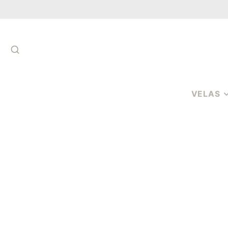
SUCHEN
VELAS
VELAS DE
AROMATER
VELAS
AROMÁTICA
COPO
VELAS
AROMÁTICA
PAVIOS
CERAS
PERFUMADA
MELTS