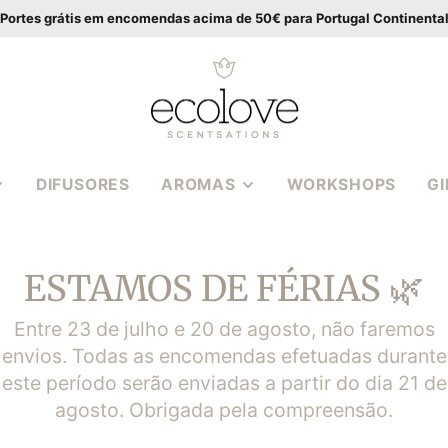
Portes grátis em encomendas acima de 50€ para Portugal Continenta
DIFUSORES
AROMAS
WORKSHOPS
G
VANILLA WOOD
APIA
BALTIC AMBER
ESTAMOS DE FÉRIAS 🌿
CASSIS ROSE
S EM
MEDITERRANEAN
Entre 23 de julho e 20 de agosto, não faremos
HERBS
envios. Todas as encomendas efetuadas durante
S 3
POMEGRANATE FIG
este período serão enviadas a partir do dia 21 de
PEONY BOUQUET
agosto. Obrigada pela compreensão.
S | WAX
COCONUT LIME