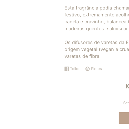
Esta fragrância podia chama
festivo, extremamente acolh
canela e cravinho, balancead
madeiras quentes e almíscar.
Os difusores de varetas da 
origem vegetal (vegan e crue
varetas de fibra.
Teilen
Pin es
Auf
Wird
Auf
Wird
Facebook
in
Pinterest
in
teilen
einem
pinnen
einem
neuen
neuen
Fenster
Fenster
geöffnet.
geöffnet.
Sch