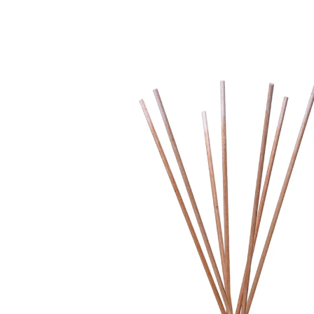
VELAS ALT
DECORATIV
ACESSÓRIO
VELAS
QUEIMADOR
WAX MELTS