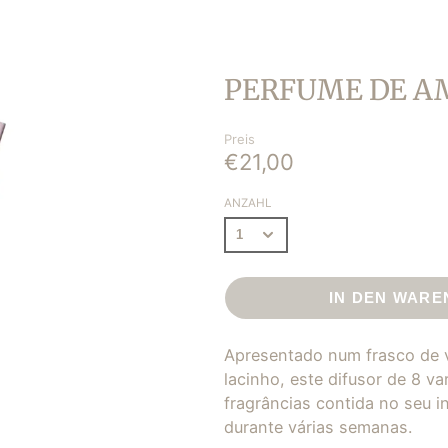
LAVENDER
AS
BERGAMOT
AS
MANDARIN COCOA
S PARA
PERFUME DE AM
ORANGE SPICES
ES |
PINK PEPPER
Preis
FIG TREE
€21,00
BLISS
ANZAHL
CHEER
TRANQUILITY
SECURITY
IN DEN WAR
Apresentado num frasco de v
lacinho, este difusor de 8 va
fragrâncias contida no seu i
durante várias semanas.