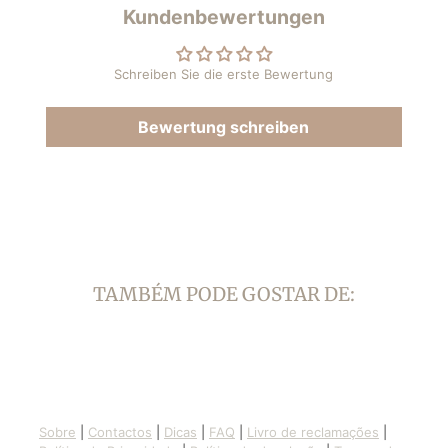
teilen
einem
pinnen
einem
Kundenbewertungen
neuen
neuen
Fenster
Fenster
geöffnet.
geöffnet.
Schreiben Sie die erste Bewertung
Bewertung schreiben
TAMBÉM PODE GOSTAR DE:
Sobre
|
Contactos
|
Dicas
|
FAQ
|
Livro de reclamações
|