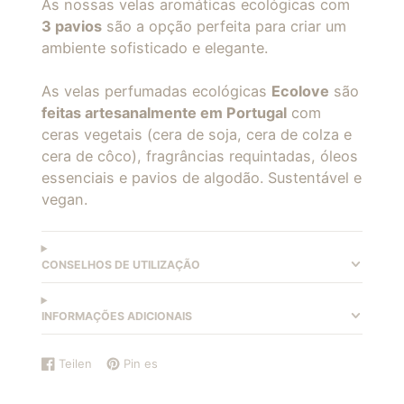
As nossas velas aromáticas ecológicas com
3 pavios
são a opção perfeita para criar um
ambiente sofisticado e elegante.
As velas perfumadas ecológicas
Ecolove
são
feitas artesanalmente em Portugal
com
ceras vegetais (cera de soja, cera de colza e
cera de côco), fragrâncias requintadas, óleos
essenciais e pavios de algodão. Sustentável e
vegan.
CONSELHOS DE UTILIZAÇÃO
INFORMAÇÕES ADICIONAIS
Teilen
Pin es
Auf
Wird
Auf
Wird
Facebook
in
Pinterest
in