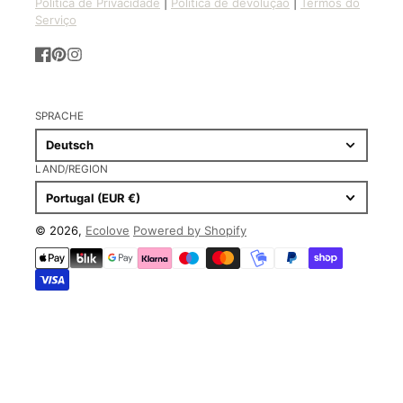
Política de Privacidade
|
Política de devolução
|
Termos do
Serviço
Facebook
Pinterest
Instagram
SPRACHE
Deutsch
LAND/REGION
Portugal (EUR €)
© 2026,
Ecolove
Powered by Shopify
Zahlungsmethoden