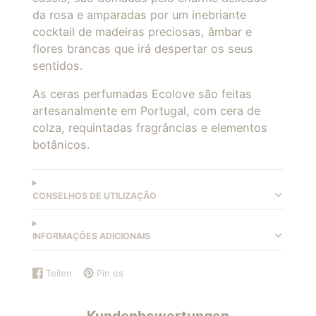
da rosa e amparadas por um inebriante
cocktail de madeiras preciosas, âmbar e
flores brancas que irá despertar os seus
sentidos.
As ceras perfumadas Ecolove são feitas
artesanalmente em Portugal, com cera de
colza, requintadas fragrâncias e elementos
botânicos.
CONSELHOS DE UTILIZAÇÃO
INFORMAÇÕES ADICIONAIS
Teilen
Pin es
Auf
Wird
Auf
Wird
Facebook
in
Pinterest
in
teilen
einem
pinnen
einem