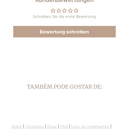
Kundenbewertungen
neuen
neuen
Fenster
Fenster
geöffnet.
geöffnet.
Schreiben Sie die erste Bewertung
Bewertung schreiben
TAMBÉM PODE GOSTAR DE:
Sobre
|
Contactos
|
Dicas
|
FAQ
|
Livro de reclamações
|