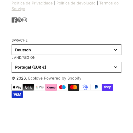
Política de Privacidade
|
Política de devolução
|
Termos do
Serviço
Facebook
Pinterest
Instagram
SPRACHE
Deutsch
LAND/REGION
Portugal (EUR €)
© 2026,
Ecolove
Powered by Shopify
Zahlungsmethoden