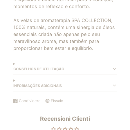
momentos de reflexão e conforto.
As velas de aromaterapia SPA COLLECTION,
100% naturais, contêm uma sinergia de óleos
essenciais criada não apenas pelo seu
maravilhoso aroma, mas também para
proporcionar bem estar e equilíbrio.
CONSELHOS DE UTILIZAÇÃO
INFORMAÇÕES ADICIONAIS
Condividere
Fissalo
Condividi
Si
Aggiungi
Si
su
apre
un
apre
Facebook
in
pin
in
Recensioni Clienti
una
su
una
nuova
Pinterest
nuova