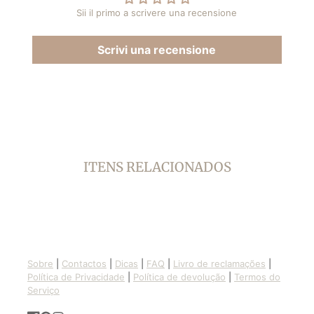
finestra.
finestra.
Sii il primo a scrivere una recensione
Scrivi una recensione
ITENS RELACIONADOS
Sobre
|
Contactos
|
Dicas
|
FAQ
|
Livro de reclamações
|
Política de Privacidade
|
Política de devolução
|
Termos do
Serviço