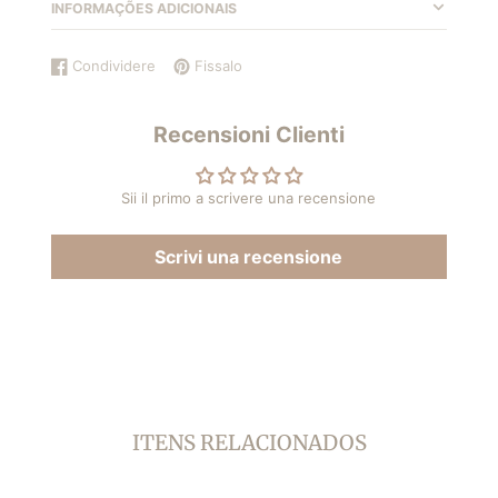
INFORMAÇÕES ADICIONAIS
Condividere
Fissalo
Condividi
Si
Aggiungi
Si
su
apre
un
apre
Facebook
in
pin
in
Recensioni Clienti
una
su
una
nuova
Pinterest
nuova
finestra.
finestra.
Sii il primo a scrivere una recensione
Scrivi una recensione
ITENS RELACIONADOS