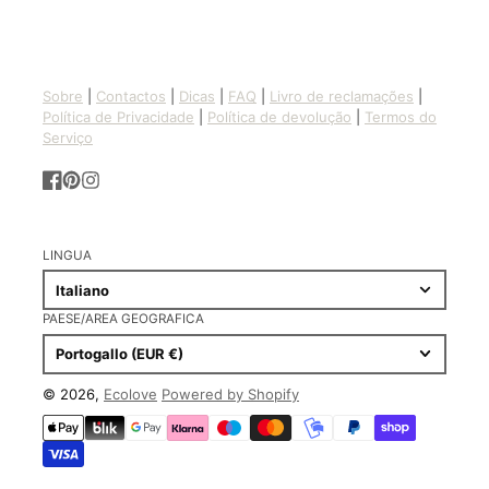
Sobre
|
Contactos
|
Dicas
|
FAQ
|
Livro de reclamações
|
Política de Privacidade
|
Política de devolução
|
Termos do
Serviço
Facebook
Pinterest
Instagram
LINGUA
Italiano
PAESE/AREA GEOGRAFICA
Portogallo (EUR €)
© 2026,
Ecolove
Powered by Shopify
Metodi
di
pagamento