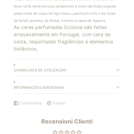
doce romã, pimenta rosa, cardamomo e cravo-da-Índia, seguido
pelas notas de corpo de figo fresco, patchouli e lírio e de notas
de fundo quentes, de âmbar, incenso e casca de figueira.
As ceras perfumadas Ecolove são feitas
artesanalmente em Portugal, com cera de
colza, requintadas fragrâncias e elementos
botânicos.
CONSELHOS DE UTILIZAÇÃO
INFORMAÇÕES ADICIONAIS
Condividere
Fissalo
Condividi
Si
Aggiungi
Si
su
apre
un
apre
Facebook
in
pin
in
Recensioni Clienti
una
su
una
nuova
Pinterest
nuova
finestra.
finestra.