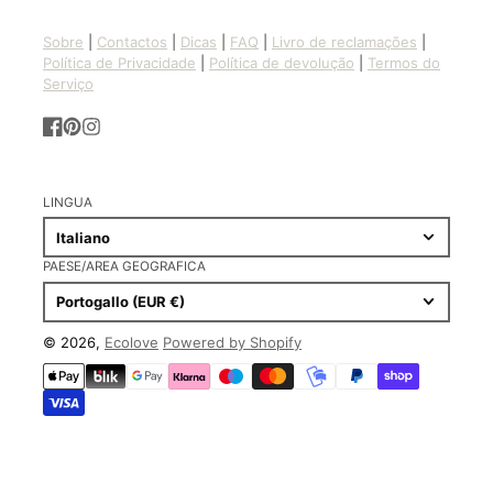
Sobre
|
Contactos
|
Dicas
|
FAQ
|
Livro de reclamações
|
Política de Privacidade
|
Política de devolução
|
Termos do
Serviço
Facebook
Pinterest
Instagram
LINGUA
Italiano
PAESE/AREA GEOGRAFICA
Portogallo (EUR €)
© 2026,
Ecolove
Powered by Shopify
Metodi
di
pagamento