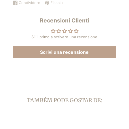
Condividere
Fissalo
Condividi
Si
Aggiungi
Si
su
apre
un
apre
Facebook
in
pin
in
Recensioni Clienti
una
su
una
nuova
Pinterest
nuova
finestra.
finestra.
Sii il primo a scrivere una recensione
Scrivi una recensione
TAMBÉM PODE GOSTAR DE: