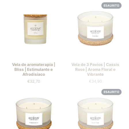
ESAURITO
Vela de aromaterapia |
Vela de 3 Pavios | Cassis
Bliss | Estimulante e
Rose | Aroma Floral e
Afrodisíaco
Vibrante
€32,70
€34,90
Prezzo
Prezzo
ESAURITO