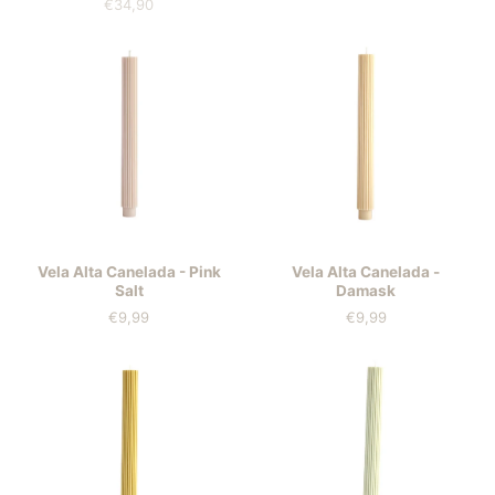
€34,90
Prezzo
Vela Alta Canelada - Pink
Vela Alta Canelada -
Salt
Damask
€9,99
€9,99
Prezzo
Prezzo