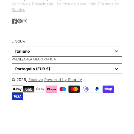
Política de Privacidade
|
Política de devolução
|
Termos do
Serviço
Facebook
Pinterest
Instagram
LINGUA
Italiano
PAESE/AREA GEOGRAFICA
Portogallo (EUR €)
© 2026,
Ecolove
Powered by Shopify
Metodi
di
pagamento