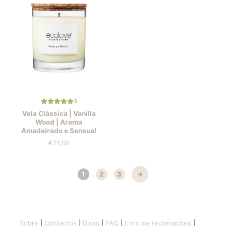
3
Vela Clássica | Vanilla
Wood | Aroma
Amadeirado e Sensual
€21,00
Prezzo
1
2
3
Sobre
|
Contactos
|
Dicas
|
FAQ
|
Livro de reclamações
|