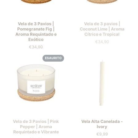
Vela de 3 Pavios |
Vela de 3 pavios |
Pomegranate Fig |
Coconut Lime | Aroma
Aroma Requintado e
Cítrico e Tropical
Exótico
€34,90
Prezzo
€34,90
Prezzo
ESAURITO
Vela de 3 Pavios | Pink
Vela Alta Canelada -
Pepper | Aroma
Ivory
Requintado e Vibrante
€9,99
Prezzo