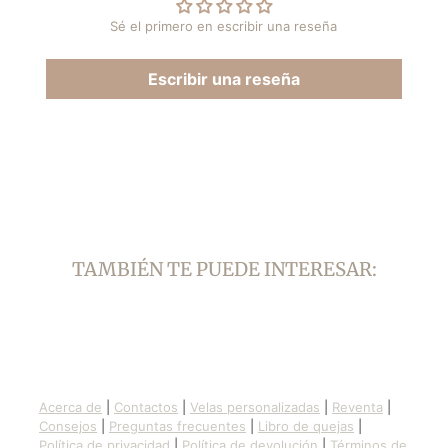
ventana.
ventana.
Sé el primero en escribir una reseña
Escribir una reseña
TAMBIÉN TE PUEDE INTERESAR:
Acerca de
|
Contactos
|
Velas personalizadas
|
Reventa
|
Consejos
|
Preguntas frecuentes
|
Libro de quejas
|
Política de privacidad
|
Política de devolución
|
Términos de