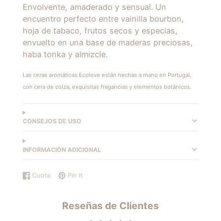
Envolvente, amaderado y sensual. Un
encuentro perfecto entre vainilla bourbon,
hoja de tabaco, frutos secos y especias,
envuelto en una base de maderas preciosas,
haba tonka y almizcle.
Las ceras aromáticas Ecolove están hechas a mano en Portugal,
con cera de colza, exquisitas fragancias y elementos botánicos.
CONSEJOS DE USO
INFORMACIÓN ADICIONAL
Cuota
Pin it
Compartir
Se
Guardar
Se
en
abre
en
abre
Facebook
en
Pinterest
en
Reseñas de Clientes
una
una
nueva
nueva