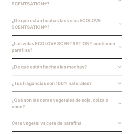
SCENTSATION®?
¿De qué están hechas las velas ECOLOVE
SCENTSATION®?
¿Las velas ECOLOVE SCENTSATION® contienen
parafina?
¿De qué están hechas las mechas?
¿Tus fragancias son 100% naturales?
¿Qué son las ceras vegetales de soja, colza o
coco?
Cera vegetal vs cera de parafina