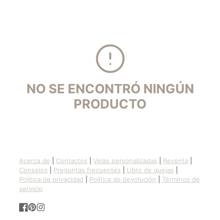
NO SE ENCONTRÓ NINGÚN
PRODUCTO
Acerca de
|
Contactos
|
Velas personalizadas
|
Reventa
|
Consejos
|
Preguntas frecuentes
|
Libro de quejas
|
Política de privacidad
|
Política de devolución
|
Términos de
servicio
Facebook
Pinterest
Instagram