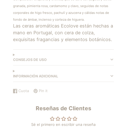
granada, pimienta rosa, cardamomo y clavo, seguidas de notas
corporales de higo fresco, pachulí y azucena y cálidas notas de
fondo de ámbar, incienso y corteza de higuera.
Las ceras aromáticas Ecolove están hechas a
mano en Portugal, con cera de colza,
exquisitas fragancias y elementos botánicos.
CONSEJOS DE USO
INFORMACIÓN ADICIONAL
Cuota
Pin it
Compartir
Se
Guardar
Se
en
abre
en
abre
Facebook
en
Pinterest
en
Reseñas de Clientes
una
una
nueva
nueva
ventana.
ventana.
Sé el primero en escribir una reseña