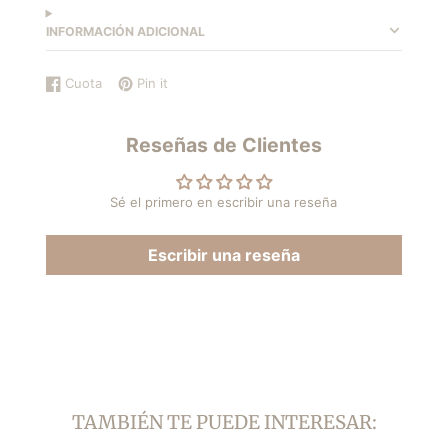
INFORMACIÓN ADICIONAL
Cuota
Pin it
Compartir
Se
Guardar
Se
en
abre
en
abre
Facebook
en
Pinterest
en
Reseñas de Clientes
una
una
nueva
nueva
ventana.
ventana.
Sé el primero en escribir una reseña
Escribir una reseña
TAMBIÉN TE PUEDE INTERESAR: