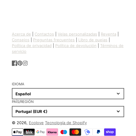
Acerca de
|
Contactos
|
Velas personalizadas
|
Reventa
|
Consejos
|
Preguntas frecuentes
|
Libro de quejas
|
Política de privacidad
|
Política de devolución
|
Términos de
servicio
Facebook
Pinterest
Instagram
IDIOMA
Español
PAÍS/REGIÓN
Portugal (EUR €)
© 2026,
Ecolove
Tecnología de Shopify
Formas