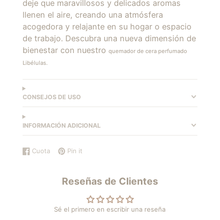
deje que maravillosos y delicados aromas
llenen el aire, creando una atmósfera
acogedora y relajante en su hogar o espacio
de trabajo. Descubra una nueva dimensión de
bienestar con nuestro
quemador de cera perfumado
Libélulas.
CONSEJOS DE USO
INFORMACIÓN ADICIONAL
Cuota
Pin it
Compartir
Se
Guardar
Se
en
abre
en
abre
Facebook
en
Pinterest
en
Reseñas de Clientes
una
una
nueva
nueva
ventana.
ventana.
Sé el primero en escribir una reseña