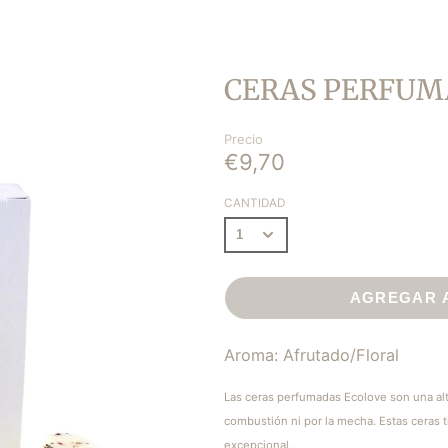
LAVANDA
BERGAMOTA
MANDARINA CACAO
CERAS PERFUMA
RA
ESPECIAS DE
NARANJA
LA
Precio
E
PIMIENTA ROSA
€9,70
HIGUERA
CANTIDAD
DICHA
ALEGRÍA
TRANQUILIDAD
AGREGAR 
SEGURIDAD
Aroma: Afrutado/Floral
Las ceras perfumadas Ecolove son una alte
combustión ni por la mecha. Estas ceras 
excepcional.