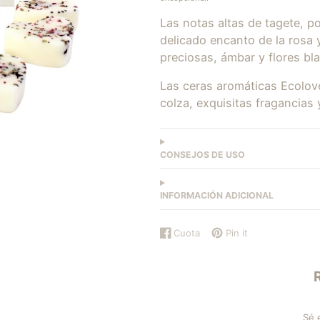
Las notas altas de tagete, p
delicado encanto de la rosa
preciosas, ámbar y flores bl
Las ceras aromáticas Ecolov
colza, exquisitas fragancias
CONSEJOS DE USO
INFORMACIÓN ADICIONAL
Cuota
Pin it
Compartir
Se
Guardar
Se
en
abre
en
abre
Facebook
en
Pinterest
en
una
una
nueva
nueva
ventana.
ventana.
Sé 