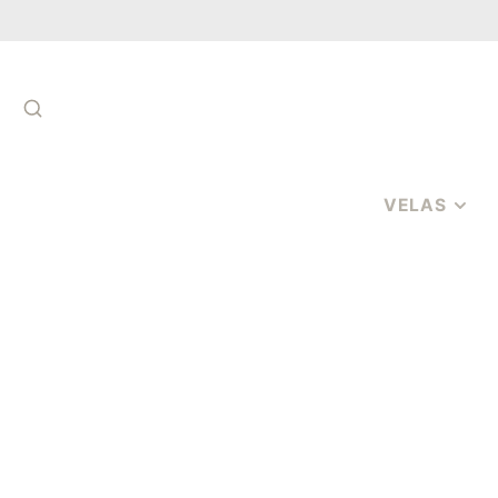
BÚSQUEDA
VELAS
VELAS DE
AROMATERAPIA
VELAS
AROMÁTICAS EN
VIDRIO
VELAS
AROMÁTICAS 3
MECHAS
CERAS
PERFUMADAS | 
CERA SE DERRIT