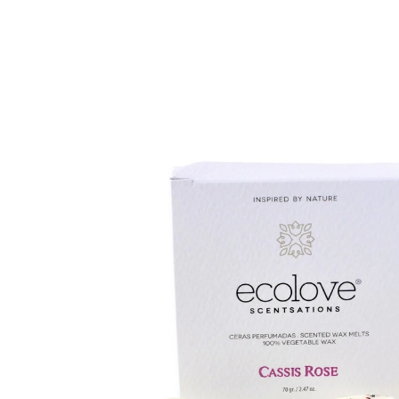
VELAS
DECORATIVAS
ALTAS
ACCESORIOS PA
VELAS
QUEMADORES | 
CERA SE DERRIT