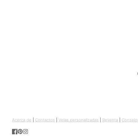
Acerca de
|
Contactos
|
Velas personalizadas
|
Reventa
|
Consejo
Facebook
Pinterest
Instagram