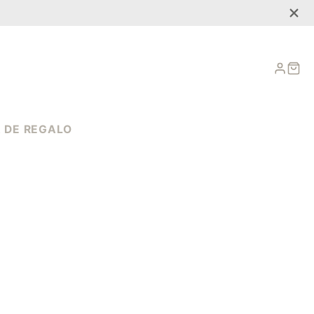
INICIA
CA
SESIÓ
 DE REGALO