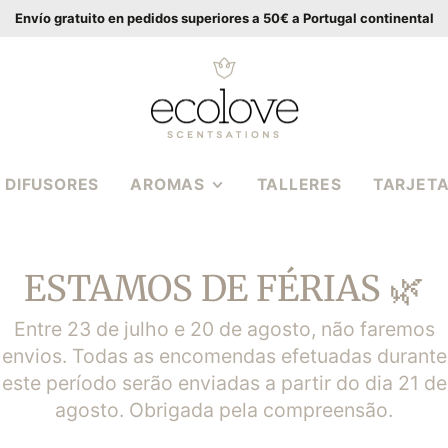
Envío gratuito en pedidos superiores a 50€ a Portugal continental
DIFUSORES
AROMAS
TALLERES
TARJETA
MADERA DE
VAINILLA
ESTAMOS DE FÉRIAS 🌿
ÁMBAR BÁLTICO
ROSA CASSIS
Entre 23 de julho e 20 de agosto, não faremos
HIERBAS
envios. Todas as encomendas efetuadas durante
MEDITERRÁNEAS
este período serão enviadas a partir do dia 21 de
HIGO GRANADA
agosto. Obrigada pela compreensão.
RAMO DE PEONÍAS
LA
E
LIMA DE COCO