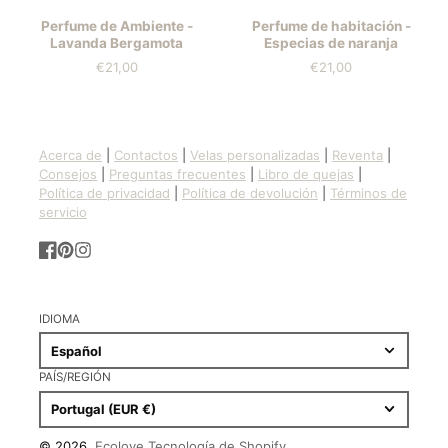
Perfume de Ambiente -
Perfume de habitación -
Lavanda Bergamota
Especias de naranja
€21,00
€21,00
Precio
Precio
Acerca de
|
Contactos
|
Velas personalizadas
|
Reventa
|
Consejos
|
Preguntas frecuentes
|
Libro de quejas
|
Política de privacidad
|
Política de devolución
|
Términos de
servicio
Facebook
Pinterest
Instagram
IDIOMA
Español
PAÍS/REGIÓN
Portugal (EUR €)
© 2026,
Ecolove
Tecnología de Shopify