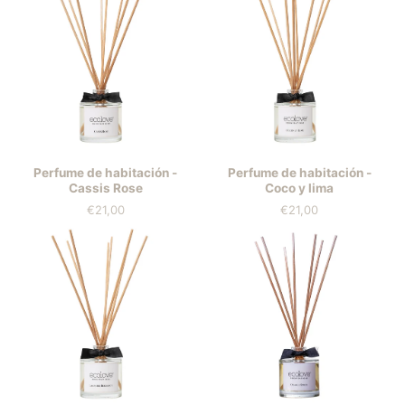
Perfume de habitación -
Perfume de habitación -
Cassis Rose
Coco y lima
€21,00
€21,00
Precio
Precio