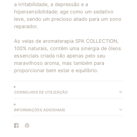
a irritabilidade, a depressão e a
hipersensibilidade; age como um sedativo
leve, sendo um precioso aliado para um sono
reparador.
As velas de aromaterapia SPA COLLECTION,
100% naturais, contêm uma sinergia de óleos
essenciais criada não apenas pelo seu
maravilhoso aroma, mas também para
proporcionar bem estar e equilíbrio.
CONSELHOS DE UTILIZAÇÃO
INFORMAÇÕES ADICIONAIS
Partager
S'ouvre
Épingler
S'ouvre
sur
dans
sur
dans