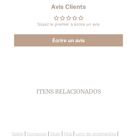
Facebook
une
Pinterest
une
Avis Clients
nouvelle
nouvelle
fenêtre.
fenêtre.
Soyez le premier à écrire un avis
Écrire un avis
ITENS RELACIONADOS
Sobre
|
Contactos
|
Dicas
|
FAQ
|
Livro de reclamações
|