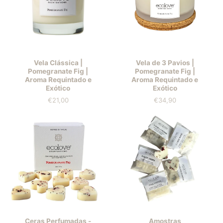
Vela Clássica |
Vela de 3 Pavios |
Pomegranate Fig |
Pomegranate Fig |
Aroma Requintado e
Aroma Requintado e
Exótico
Exótico
€21,00
€34,90
Prix
Prix
Ceras Perfumadas -
Amostras