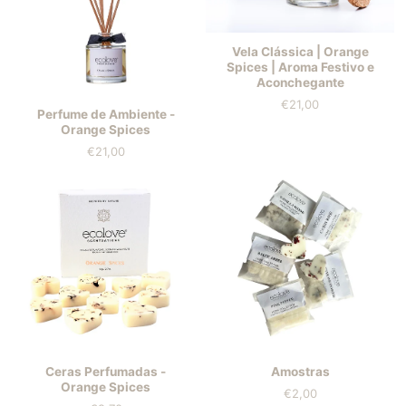
Vela Clássica | Orange
Spices | Aroma Festivo e
Aconchegante
€21,00
Prix
Perfume de Ambiente -
Orange Spices
€21,00
Prix
Ceras Perfumadas -
Amostras
Orange Spices
€2,00
Prix