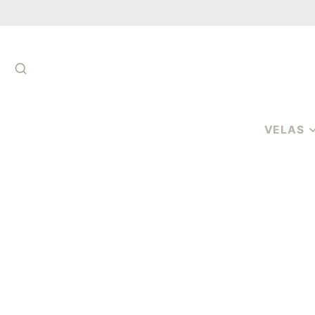
RECHERCHE
VELAS
VELAS DE
AROMATER
VELAS
AROMÁTICA
COPO
VELAS
AROMÁTICA
PAVIOS
CERAS
PERFUMADA
MELTS