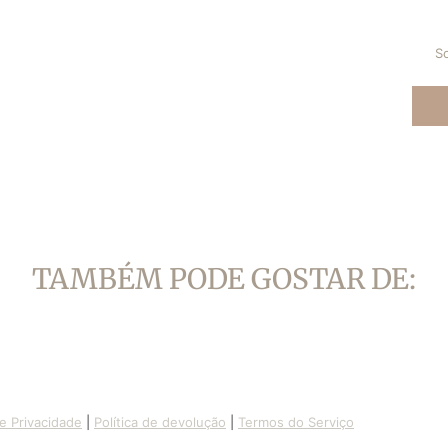
nouvelle
nouvelle
fenêtre.
fenêtre.
So
TAMBÉM PODE GOSTAR DE:
de Privacidade
|
Política de devolução
|
Termos do Serviço