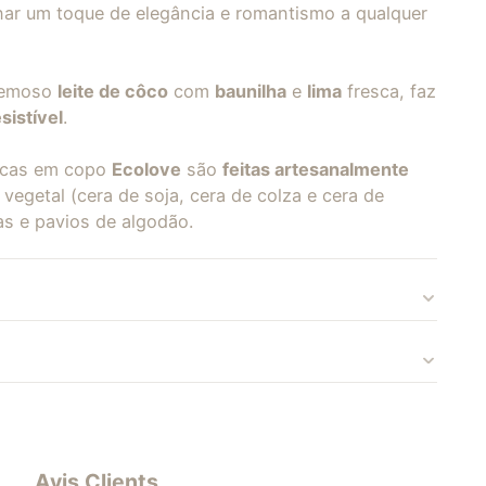
nar um toque de elegância e romantismo a qualquer
remoso
leite de côco
com
baunilha
e
lima
fresca, faz
sistível
.
icas em copo
Ecolove
são
feitas artesanalmente
vegetal (cera de soja, cera de colza e cera de
as e pavios de algodão.
Avis Clients