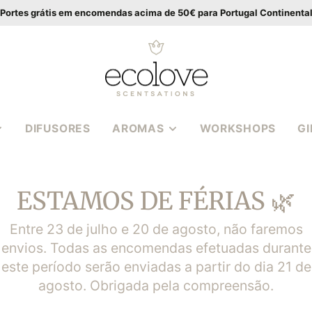
Portes grátis em encomendas acima de 50€ para Portugal Continenta
DIFUSORES
AROMAS
WORKSHOPS
G
VANILLA WOOD
APIA
BALTIC AMBER
ESTAMOS DE FÉRIAS 🌿
CASSIS ROSE
S EM
MEDITERRANEAN
Entre 23 de julho e 20 de agosto, não faremos
HERBS
envios. Todas as encomendas efetuadas durante
S 3
POMEGRANATE FIG
este período serão enviadas a partir do dia 21 de
PEONY BOUQUET
agosto. Obrigada pela compreensão.
S | WAX
COCONUT LIME