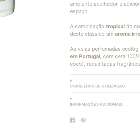
ambiente acolhedor e adicio
espaço.
A combinação
tropical
do c
deste clássico um
aroma irre
As velas perfumadas ecológ
em Portugal
, com cera 100% 
côco), requintadas fragrânci
CONSELHOS DE UTILIZAÇÃO
INFORMAÇÕES ADICIONAIS
Partager
S'ouvre
Épingler
S'ouvre
sur
dans
sur
dans
Facebook
une
Pinterest
une