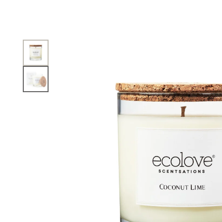
VELAS ALT
DECORATIV
ACESSÓRIO
VELAS
QUEIMADOR
WAX MELTS