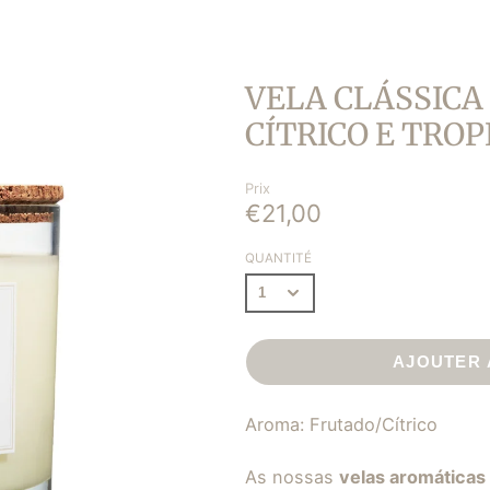
LAVENDER
AS
BERGAMOT
AS
MANDARIN COCOA
S PARA
VELA CLÁSSICA
ORANGE SPICES
CÍTRICO E TROP
ES |
PINK PEPPER
FIG TREE
Prix
BLISS
€21,00
CHEER
QUANTITÉ
TRANQUILITY
SECURITY
AJOUTER 
Aroma: Frutado/Cítrico
As nossas
velas aromáticas