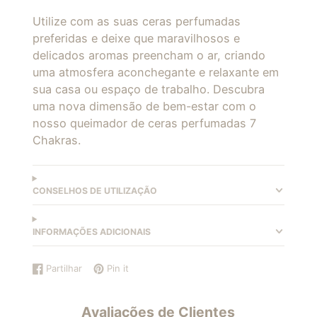
Utilize com as suas ceras perfumadas
preferidas e deixe que maravilhosos e
delicados aromas preencham o ar, criando
uma atmosfera aconchegante e relaxante em
sua casa ou espaço de trabalho. Descubra
uma nova dimensão de bem-estar com o
nosso queimador de ceras perfumadas 7
Chakras.
CONSELHOS DE UTILIZAÇÃO
INFORMAÇÕES ADICIONAIS
Partilhar
Pin it
Partilhar
Abre
Marcar
Abre
no
numa
com
numa
Facebook
nova
um
nova
Avaliações de Clientes
janela.
pin
janela.