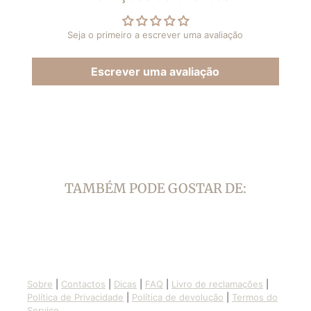
no
Pinterest
Seja o primeiro a escrever uma avaliação
Escrever uma avaliação
TAMBÉM PODE GOSTAR DE:
Sobre
|
Contactos
|
Dicas
|
FAQ
|
Livro de reclamações
|
Política de Privacidade
|
Política de devolução
|
Termos do
Serviço