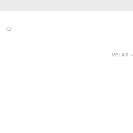
PESQUISAR
VELAS
VELAS DE
AROMATER
VELAS
AROMÁTICA
COPO
VELAS
AROMÁTICA
PAVIOS
CERAS
PERFUMADA
MELTS