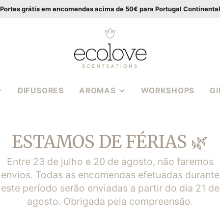
Portes grátis em encomendas acima de 50€ para Portugal Continenta
DIFUSORES
AROMAS
WORKSHOPS
G
VANILLA WOOD
APIA
BALTIC AMBER
ESTAMOS DE FÉRIAS 🌿
CASSIS ROSE
S EM
MEDITERRANEAN
Entre 23 de julho e 20 de agosto, não faremos
HERBS
envios. Todas as encomendas efetuadas durante
S 3
POMEGRANATE FIG
este período serão enviadas a partir do dia 21 de
PEONY BOUQUET
agosto. Obrigada pela compreensão.
S | WAX
COCONUT LIME