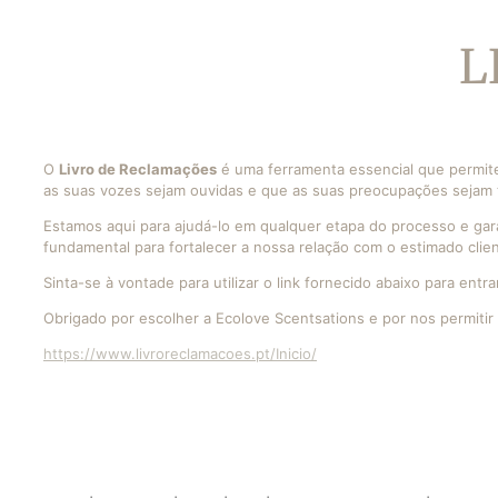
VELAS ALT
DECORATIV
L
ACESSÓRIO
VELAS
QUEIMADOR
WAX MELTS
O
Livro de Reclamações
é uma ferramenta essencial que permite
as suas vozes sejam ouvidas e que as suas preocupações sejam tr
Estamos aqui para ajudá-lo em qualquer etapa do processo e gar
fundamental para fortalecer a nossa relação com o estimado clien
Sinta-se à vontade para utilizar o link fornecido abaixo para e
Obrigado por escolher a Ecolove Scentsations e por nos permitir 
https://www.livroreclamacoes.pt/Inicio/