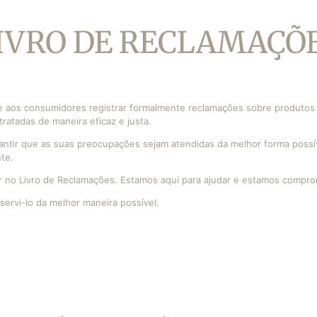
LAVENDER
AS
BERGAMOT
AS
IVRO DE RECLAMAÇÕ
MANDARIN COCOA
S PARA
ORANGE SPICES
ES |
PINK PEPPER
FIG TREE
 aos consumidores registrar formalmente reclamações sobre produtos ou
atadas de maneira eficaz e justa.
BLISS
antir que as suas preocupações sejam atendidas da melhor forma possí
CHEER
te.
TRANQUILITY
ntrar no Livro de Reclamações. Estamos aqui para ajudar e estamos comp
SECURITY
servi-lo da melhor maneira possível.