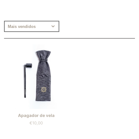
Apagador de vela
€10,00
Preço