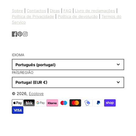
Sobre
|
Contactos
|
Dicas
|
FAQ
|
Livro de reclamações
|
Política de Privacidade
|
Política de devolução
|
Termos do
Serviço
Facebook
Pinterest
Instagram
IDIOMA
Português (portugal)
PAÍS/REGIÃO
Portugal (EUR €)
© 2026,
Ecolove
Métodos
de
pagamento